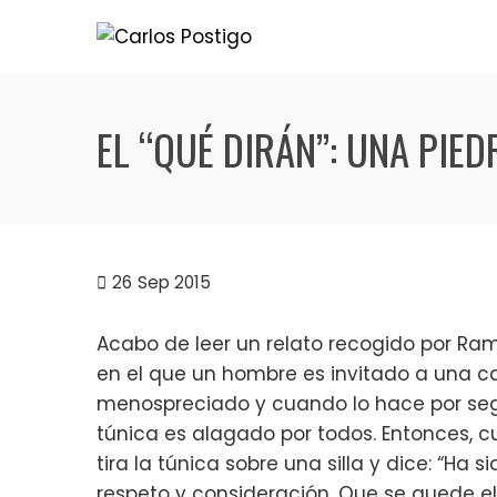
Skip
to
content
EL “QUÉ DIRÁN”: UNA PIE
26
Sep 2015
Acabo de leer un relato recogido por Ramir
en el que un hombre es invitado a una 
menospreciado y cuando lo hace por seg
túnica es alagado por todos. Entonces, c
tira la túnica sobre una silla y dice: “Ha 
respeto y consideración. Que se quede el