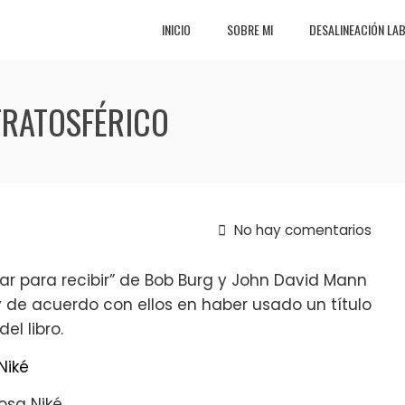
INICIO
SOBRE MI
DESALINEACIÓN LA
STRATOSFÉRICO
No hay comentarios
 “Dar para recibir” de Bob Burg y John David Mann
y de acuerdo con ellos en haber usado un título
l libro.
osa Niké